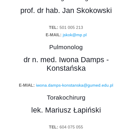
prof. dr hab. Jan Skokowski
TEL:
501 005 213
E-MAIL:
jskok@mp.pl
Pulmonolog
dr n. med. Iwona Damps -
Konstańska
E-MIAL:
iwona.damps-konstanska@gumed.edu.pl
Torakochirurg
lek. Mariusz Łapiński
TEL:
604 075 055