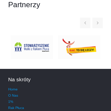
Partnerzy
Na skróty
Home
O Nas
1%
Rak Płuca