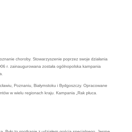
znanie choroby. Stowarzyszenie poprzez swoje działania
2006 r. zainaugurowana została ogólnopolska kampania
a.
ocławiu, Poznaniu, Białymstoku i Bydgoszczy. Opracowane
jentów w wielu regionach kraju. Kampania „Rak płuca.
ca. Było to spotkanie z udziałem gościa specjalnego, Jesme