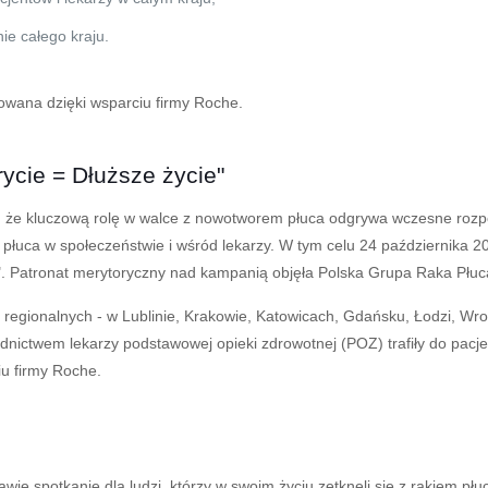
ie całego kraju.
owana dzięki wsparciu firmy Roche.
cie = Dłuższe życie"
 że kluczową rolę w walce z nowotworem płuca odgrywa wczesne rozpo
 płuca w społeczeństwie i wśród lekarzy. W tym celu 24 października 
". Patronat merytoryczny nad kampanią objęła Polska Grupa Raka Płuc
regionalnych - w Lublinie, Krakowie, Katowicach, Gdańsku, Łodzi, Wr
średnictwem lekarzy podstawowej opieki zdrowotnej (POZ) trafiły do pac
iu firmy Roche.
e spotkanie dla ludzi, którzy w swoim życiu zetknęli się z rakiem płu