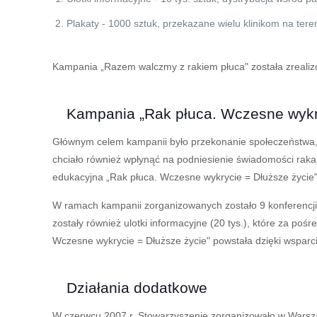
Plakaty - 1000 sztuk, przekazane wielu klinikom na teren
Kampania „Razem walczmy z rakiem płuca" została zrealiz
Kampania „Rak płuca. Wczesne wykry
Głównym celem kampanii było przekonanie społeczeństwa,
chciało również wpłynąć na podniesienie świadomości raka
edukacyjna „Rak płuca. Wczesne wykrycie = Dłuższe życie
W ramach kampanii zorganizowanych zostało 9 konferencji 
zostały również ulotki informacyjne (20 tys.), które za po
Wczesne wykrycie = Dłuższe życie" powstała dzięki wsparc
Działania dodatkowe
W czerwcu 2007 r. Stowarzyszenie zorganizowało w Warszawi