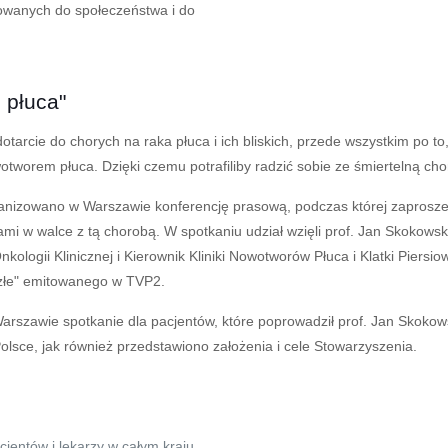
rowanych do społeczeństwa i do
 płuca"
arcie do chorych na raka płuca i ich bliskich, przede wszystkim po to
owotworem płuca. Dzięki czemu potrafiliby radzić sobie ze śmiertelną cho
izowano w Warszawie konferencję prasową, podczas której zaproszeni
niami w walce z tą chorobą. W spotkaniu udział wzięli prof. Jan Skokow
kologii Klinicznej i Kierownik Kliniki Nowotworów Płuca i Klatki Piersi
na złe" emitowanego w TVP2.
szawie spotkanie dla pacjentów, które poprowadził prof. Jan Skokow
olsce, jak również przedstawiono założenia i cele Stowarzyszenia.
cjentów i lekarzy w całym kraju,