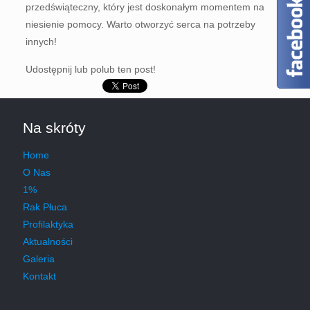
przedświąteczny, który jest doskonałym momentem na
niesienie pomocy. Warto otworzyć serca na potrzeby
innych!
Udostępnij lub polub ten post!
Na skróty
Home
O Nas
1%
Rak Płuca
Profilaktyka
Aktualności
Galeria
Kontakt